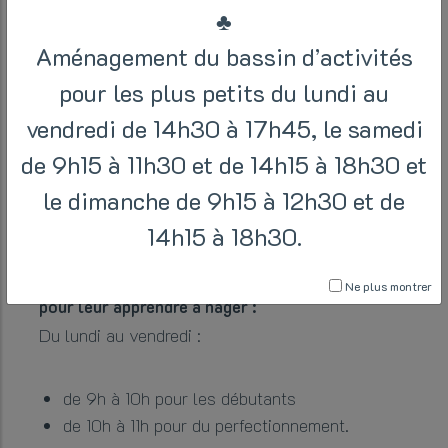
♣
Home
/
Actualités
/ Halloween
Aménagement du bassin d’activités
pour les plus petits du lundi au
vendredi de 14h30 à 17h45, le samedi
PENDANT LES VACANCES
de 9h15 à 11h30 et de 14h15 à 18h30 et
D’AUTOMNE, LE CAB PASSE EN
MODE HALLOWEEN
le dimanche de 9h15 à 12h30 et de
14h15 à 18h30.
Inscrivez vos enfants aux stages de natation
Ne plus montrer
pour leur apprendre à nager :
Du lundi au vendredi :
de 9h à 10h pour les débutants
de 10h à 11h pour du perfectionnement.