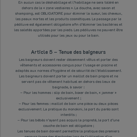
En aucun cas le déshabillage et l’habillage ne sera toléré en
dehors de la « zone vestiaires ». La douche, avec savon et
shampoing, est OBLIGATOIRE pour éliminer la sueur, les cheveux,
les peaux mortes et les produits cosmétiques. Le passage par le
pédiluve est également obligatoire afin d’éliminer les bactéries et
les saletés apportées par les pieds. Les pédiluves ne peuvent être
utilisés pour les jeux ou pour le bain.
Article 5 – Tenue des baigneurs
Les baigneurs doivent rester décemment vêtus et porter des
vêtements et accessoires conçus pour l’usage en piscine et
adaptés aux normes d’hygiène et de sécurité de l’établissement.
Les baigneurs doivent porter un maillot de bain propre et ne
servant pas de vêtement habituel en dehors des lieux de
baignade, à savoir :
– Pour les hommes : slip de bain, boxer de bain, « jammer »
exclusivement ;
– Pour les femmes : maillot de bain une pièce ou deux pièces
exclusivement. La pratique du monokini, le port du paréo sont
interdits ;
– Pour les bébés n’ayant pas acquis la propreté, le port d’une
couche de bain est obligatoire ;
Les tenues de bain doivent permettre la pratique des premiers
secours (pose des électrodes lors de l’utilisation d’un