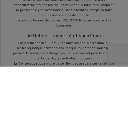
défibrillateur), toutes les tenues couvrant la totalité du corps de
la personne (type combinaison) sont interdites, exception faite
pour les associations de plongée.
Le port du bonnet de bain est OBLIGATOIRE pour accéder à la
baignade.
Article 6 – sécurité et sanctions
Les participants aux activités animées par le personnel du
Centre aquatique doivent s’assurer que leur état de santé leur
permet de suivre, sans danger pour eux-mêmes et pour les autres
participants, les activités proposées.
Le Centre aquatique attire l’attention des usagers sur le fait que
les activités et services proposés peuvent comporter des risques
notamment l’aquagym, le fitness, le sauna, le hammam. Ceux-ci
sont donc formellement déconseillés à toute personne en
mauvaise santé ou présentant des troubles d’ordre médicaux
susceptibles de s’aggraver du fait de leur pratique (notamment
problèmes cardiaques, respiratoires, osseux). N’oubliez pas de
consulter votre médecin avant de pratiquer une activité sportive.
Les baigneurs non-nageurs et débutants se font accompagner et
surveiller par un adulte majeur pour évoluer dans les parties du
bassin à grande profondeur.
Le personnel du Centre Aquatique a compétence pour prendre
toute décision visant le respect du présent règlement intérieur,