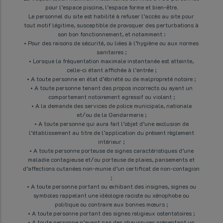
pour l’espace piscine, l’espace forme et bien-être.
Le personnel du site est habilité à refuser l’accès au site pour
tout motif légitime, susceptible de provoquer des perturbations à
son bon fonctionnement, et notamment :
• Pour des raisons de sécurité, ou liées à l’hygiène ou aux normes
sanitaires ;
• Lorsque la fréquentation maximale instantanée est atteinte,
celle-ci étant affichée à l’entrée ;
• A toute personne en état d’ébriété ou de malpropreté notoire ;
• A toute personne tenant des propos incorrects ou ayant un
comportement notoirement agressif ou violent ;
• A la demande des services de police municipale, nationale
et/ou de la Gendarmerie ;
• A toute personne qui aura fait l’objet d’une exclusion de
l’établissement au titre de l’application du présent règlement
intérieur ;
• A toute personne porteuse de signes caractéristiques d’une
maladie contagieuse et/ou porteuse de plaies, pansements et
d’affections cutanées non-munie d’un certificat de non-contagion
;
• A toute personne portant ou exhibant des insignes, signes ou
symboles rappelant une idéologie raciste ou xénophobe ou
politique ou contraire aux bonnes mœurs ;
• A toute personne portant des signes religieux ostentatoires ;
• A toute personne n’ayant pas des chaussures présentant un