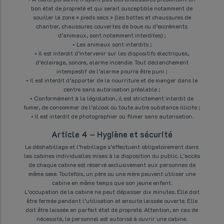
bon état de propreté et qui serait susceptible notamment de
souiller la zone « pieds secs » (les bottes et chaussures de
chantier, chaussures couvertes de boue ou d’excréments
d’animaux, sont notamment interdites) ;
• Les animaux sont interdits ;
• Il est interdit d’intervenir sur les dispositifs électriques,
d’éclairage, sonore, alarme incendie. Tout déclenchement
intempestif de l’alarme pourra être puni ;
• Il est interdit d’apporter de la nourriture et de manger dans le
centre sans autorisation préalable ;
• Conformément à la législation, il est strictement interdit de
fumer, de consommer de l’alcool ou toute autre substance illicite ;
• Il est interdit de photographier ou filmer sans autorisation.
Article 4 – Hygiène et sécurité
Le déshabillage et l’habillage s’effectuent obligatoirement dans
les cabines individuelles mises à la disposition du public. L’accès
de chaque cabine est réservé exclusivement aux personnes de
même sexe. Toutefois, un père ou une mère peuvent utiliser une
cabine en même temps que son jeune enfant.
L’occupation de la cabine ne peut dépasser dix minutes. Elle doit
être fermée pendant l’utilisation et ensuite laissée ouverte. Elle
doit être laissée en parfait état de propreté. Attention, en cas de
nécessité, le personnel est autorisé à ouvrir une cabine.