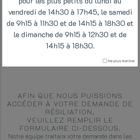
pour les plus petits du lundi au
vendredi de 14h30 à 17h45, le samedi
de 9h15 à 11h30 et de 14h15 à 18h30 et
DEMANDE DE
le dimanche de 9h15 à 12h30 et de
14h15 à 18h30.
RÉSILIATION
Ne plus montrer
AFIN QUE NOUS PUISSIONS
ACCÉDER À VOTRE DEMANDE DE
RÉSILIATION,
VEUILLEZ REMPLIR LE
FORMULAIRE CI-DESSOUS.
Notre équipe traitera votre demande dans les