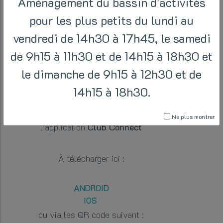
Aménagement du bassin d’activités
pour les plus petits du lundi au
Ça y est !
vendredi de 14h30 à 17h45, le samedi
de 9h15 à 11h30 et de 14h15 à 18h30 et
Le CAB débarque sur vos mobiles.
le dimanche de 9h15 à 12h30 et de
Vous pouvez désormais réserver vos
14h15 à 18h30.
cours
d’aquagym
,
d’aquacycling
et
de fitness directement sur
Ne plus montrer
l’application
Club Connect
À télécharger ici :
ANDROID
IOS
ou via les QR code suivant :