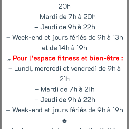
20h
– Mardi de 7h à 20h
– Jeudi de 9h à 22h
– Week-end et jours fériés de 9h à 13h
et de 14h à 19h
Pour l’espace fitness et bien-être :
L’APPLICAT
– Lundi, mercredi et vendredi de 9h à
DU CAB
21h
– Mardi de 7h à 21h
– Jeudi de 9h à 22h
31 juillet 2024 > 31 août 2024
– Week-end et jours fériés de 9h à 19h
Home
/
Actualités
/ L’application du CAB
♣