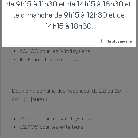
de 9h15 à 11h30 et de 14h15 à 18h30 et
perfectionnement de 11h à 12h.
le dimanche de 9h15 à 12h30 et de
Première semaine des vacances, du 14 au 18
14h15 à 18h30.
avril (5 jours) :
Ne plus montrer
60.48€ pour les Viroflaysiens
103€ pour les extérieurs
Deuxième semaine des vacances, du 22 au 25
avril (4 jours) :
75.60€ pour les Viroflaysiens
82.40€ pour les extérieurs