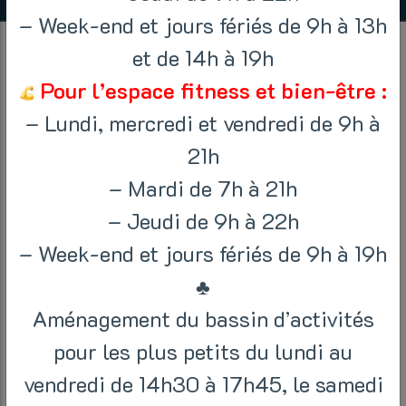
– Week-end et jours fériés de 9h à 13h
STAGE DE
et de 14h à 19h
NATATION
Pour l’espace fitness et bien-être :
– Lundi, mercredi et vendredi de 9h à
21h
14 avril 2025 > 25 avril 2025
– Mardi de 7h à 21h
Home
/
Actualités
/ Stage de natation
– Jeudi de 9h à 22h
– Week-end et jours fériés de 9h à 19h
PRÉPAREZ L’ÉTÉ DE VOS ENFANTS
♣
Inscrivez-les aux stages de natation que
Aménagement du bassin d’activités
propose votre piscine.
pour les plus petits du lundi au
vendredi de 14h30 à 17h45, le samedi
Pour les débutants de 10h à 11h et pour le