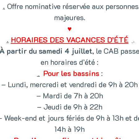
Offre nominative réservée aux personnes
majeures.
♥
HORAIRES DES VACANCES D’ÉTÉ
À partir du samedi 4 juillet
, le CAB pass
en horaires d’été :
Pour les bassins
:
– Lundi, mercredi et vendredi de 9h à 20h
Home
/
Actualités
/ Stage de natation vacances de février
– Mardi de 7h à 20h
– Jeudi de 9h à 22h
’HIVER, APPRENEZ À VOS ENFANTS À NAGE
– Week-end et jours fériés de 9h à 13h et d
14h à 19h