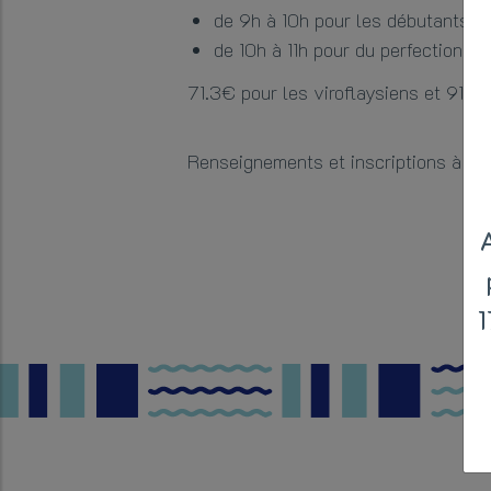
de 9h à 10h pour les débutants
de 10h à 11h pour du perfectionne
71.3€ pour les viroflaysiens et 91.3
Renseignements et inscriptions à l’a
1