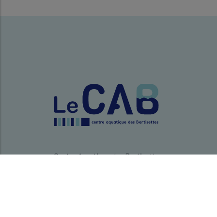
Centre Aquatique des Bertisettes
35-37 rue Jean Rey
78220 Viroflay
01 88 53 00 10
Ouvert 7J/7