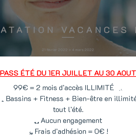
NATATION VACANCES 
21 février 2022 > 4 mars 2022
PASS ÉTÉ DU 1ER JUILLET AU 30 AOU
99€ = 2 mois d’accès ILLIMITÉ
Bassins + Fitness + Bien-être en illimit
tout l’été.
Aucun engagement
Frais d’adhésion = 0€ !