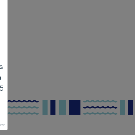
s
à
15
t
rer