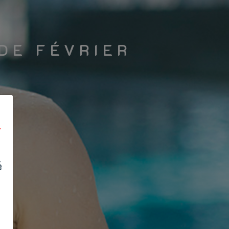
DE FÉVRIER
T
é