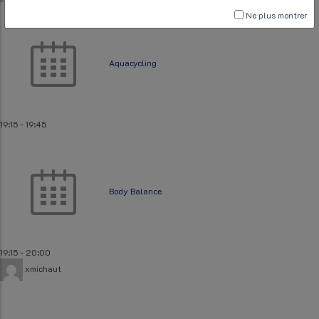
Ne plus montrer
Aquacycling
19:15
-
19:45
Body Balance
19:15
-
20:00
xmichaut