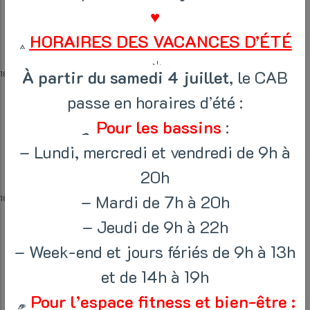
♥
Initiation
HORAIRES DES VACANCES D’ÉTÉ
À partir du samedi 4 juillet
, le CAB
18:00
-
18:45
passe en horaires d’été :
Pour les bassins
:
Apprentissage
– Lundi, mercredi et vendredi de 9h à
20h
– Mardi de 7h à 20h
18:00
-
18:45
– Jeudi de 9h à 22h
– Week-end et jours fériés de 9h à 13h
Cross Training
et de 14h à 19h
Pour l’espace fitness et bien-être :