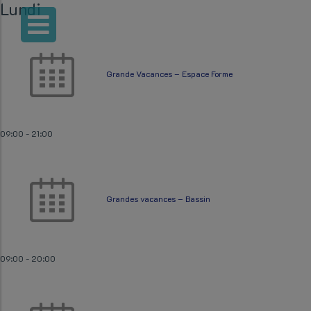
Lundi
Grande Vacances – Espace Forme
09:00
-
21:00
Grandes vacances – Bassin
09:00
-
20:00