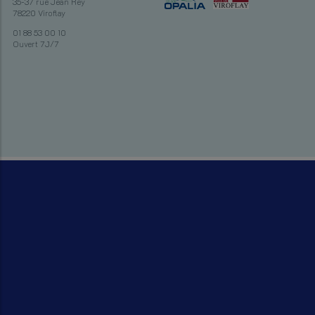
35-37 rue Jean Rey
78220 Viroflay
01 88 53 00 10
Ouvert 7J/7