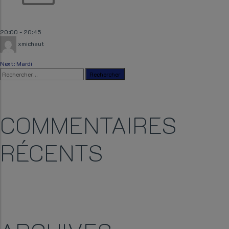
20:00
-
20:45
xmichaut
NAVIGATION
Next:
Mardi
Rechercher :
DE
COMMENTAIRES
L’ARTICLE
RÉCENTS