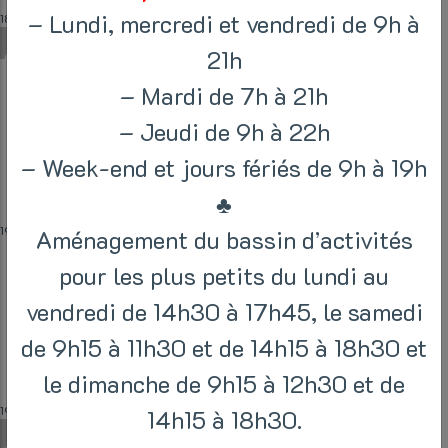
– Lundi, mercredi et vendredi de 9h à
18:15
-
19:00
xmichaut
21h
– Mardi de 7h à 21h
– Jeudi de 9h à 22h
Perfectionnement 1
– Week-end et jours fériés de 9h à 19h
♣
19:00
-
19:45
Aménagement du bassin d’activités
pour les plus petits du lundi au
vendredi de 14h30 à 17h45, le samedi
Aqua cycling
de 9h15 à 11h30 et de 14h15 à 18h30 et
le dimanche de 9h15 à 12h30 et de
19:15
-
19:45
14h15 à 18h30.
xmichaut