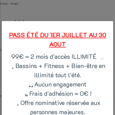
17:00
-
17:45
Périodes scolaires – Bassins
PASS ÉTÉ DU 1ER JUILLET AU 30
AOUT
17:00
-
20:00
99€ = 2 mois d’accès ILLIMITÉ
Bassins + Fitness + Bien-être en
illimité tout l’été.
Initiation
Aucun engagement
Frais d’adhésion = 0€ !
17:00
-
17:45
Offre nominative réservée aux
personnes majeures.