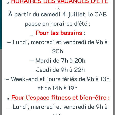
HORAIRES DES VACANCES D’ÉTÉ
À partir du samedi 4 juillet
, le CAB
passe en horaires d’été :
Pour les bassins
:
– Lundi, mercredi et vendredi de 9h à
20h
AQUASTRET
– Mardi de 7h à 20h
– Jeudi de 9h à 22h
– Week-end et jours fériés de 9h à 13h
et de 14h à 19h
Home
/
Cours
/ Aquastretch
Pour l’espace fitness et bien-être :
– Lundi, mercredi et vendredi de 9h à